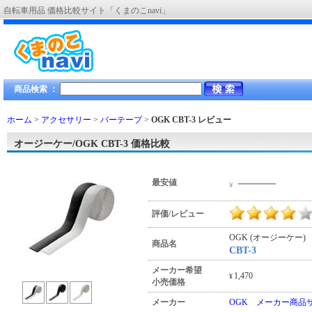
自転車用品 価格比較サイト「くまのこnavi」
商品検索 ：
ホーム
>
アクセサリー
>
バーテープ
>
OGK CBT-3
レビュー
オージーケー/OGK CBT-3 価格比較
―――
最安値
¥
評価/レビュー
OGK (オージーケー)
商品名
CBT-3
メーカー希望
1,470
¥
小売価格
メーカー
OGK メーカー商品