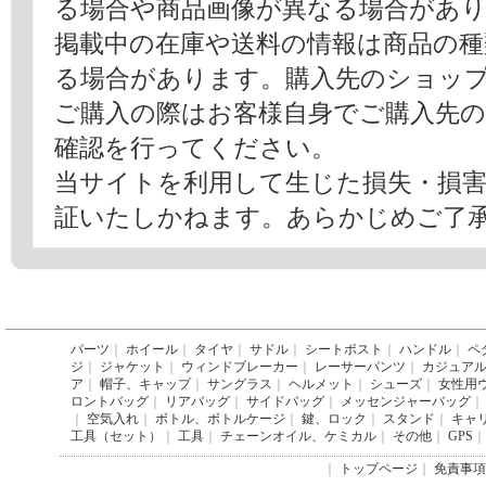
る場合や商品画像が異なる場合があ
掲載中の在庫や送料の情報は商品の
る場合があります。購入先のショッ
ご購入の際はお客様自身でご購入先
確認を行ってください。
当サイトを利用して生じた損失・損
証いたしかねます。あらかじめご了
パーツ
｜
ホイール
｜
タイヤ
｜
サドル
｜
シートポスト
｜
ハンドル
｜
ペ
ジ
｜
ジャケット
｜
ウィンドブレーカー
｜
レーサーパンツ
｜
カジュア
ア
｜
帽子、キャップ
｜
サングラス
｜
ヘルメット
｜
シューズ
｜
女性用
ロントバッグ
｜
リアバッグ
｜
サイドバッグ
｜
メッセンジャーバッグ
｜
｜
空気入れ
｜
ボトル、ボトルケージ
｜
鍵、ロック
｜
スタンド
｜
キャ
工具（セット）
｜
工具
｜
チェーンオイル、ケミカル
｜
その他
｜
GPS
｜
｜
トップページ
｜
免責事項