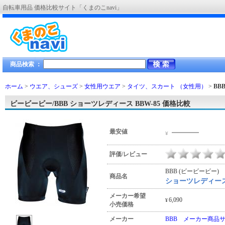
自転車用品 価格比較サイト「くまのこnavi」
商品検索 ：
ホーム
>
ウエア、シューズ
>
女性用ウエア
>
タイツ、スカート （女性用）
>
BB
ビービービー/BBB ショーツレディース BBW-85 価格比較
―――
最安値
¥
評価/レビュー
BBB (ビービービー)
商品名
ショーツレディース 
メーカー希望
6,090
¥
小売価格
メーカー
BBB メーカー商品