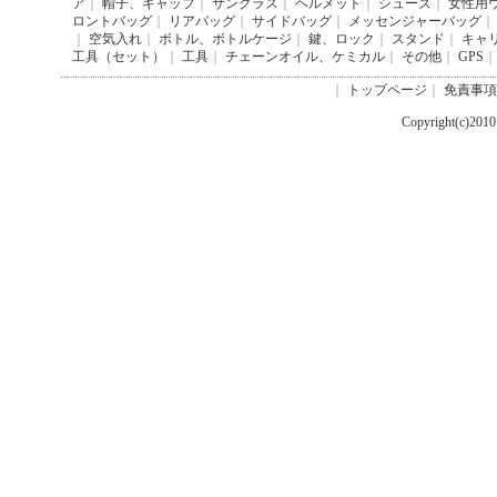
ア
｜
帽子、キャップ
｜
サングラス
｜
ヘルメット
｜
シューズ
｜
女性用
ロントバッグ
｜
リアバッグ
｜
サイドバッグ
｜
メッセンジャーバッグ
｜
｜
空気入れ
｜
ボトル、ボトルケージ
｜
鍵、ロック
｜
スタンド
｜
キャ
工具（セット）
｜
工具
｜
チェーンオイル、ケミカル
｜
その他
｜
GPS
｜
｜
トップページ
｜
免責事項
Copyright(c)201