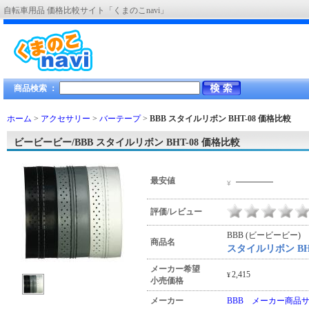
自転車用品 価格比較サイト「くまのこnavi」
商品検索 ：
ホーム
>
アクセサリー
>
バーテープ
>
BBB スタイルリボン BHT-08
価格比較
ビービービー/BBB スタイルリボン BHT-08 価格比較
―――
最安値
¥
評価/レビュー
BBB (ビービービー)
商品名
スタイルリボン BHT
メーカー希望
2,415
¥
小売価格
メーカー
BBB メーカー商品