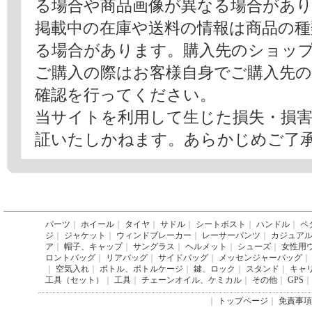
る場合や商品画像が異なる場合があ
掲載中の在庫や送料の情報は商品の
る場合があります。購入先のショッ
ご購入の際はお客様自身でご購入先
確認を行ってください。
当サイトを利用して生じた損失・損
証いたしかねます。あらかじめご了
パーツ
｜
ホイール
｜
タイヤ
｜
サドル
｜
シートポスト
｜
ハンドル
｜
ペ
ジ
｜
ジャケット
｜
ウィンドブレーカー
｜
レーサーパンツ
｜
カジュア
ア
｜
帽子、キャップ
｜
サングラス
｜
ヘルメット
｜
シューズ
｜
女性用
ロントバッグ
｜
リアバッグ
｜
サイドバッグ
｜
メッセンジャーバッグ
｜
｜
空気入れ
｜
ボトル、ボトルケージ
｜
鍵、ロック
｜
スタンド
｜
キャ
工具（セット）
｜
工具
｜
チェーンオイル、ケミカル
｜
その他
｜
GPS
｜
｜
トップページ
｜
免責事項