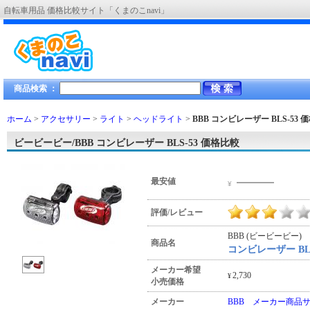
自転車用品 価格比較サイト「くまのこnavi」
商品検索 ：
ホーム
>
アクセサリー
>
ライト
>
ヘッドライト
>
BBB コンビレーザー BLS-53
価
ビービービー/BBB コンビレーザー BLS-53 価格比較
―――
最安値
¥
評価/レビュー
BBB (ビービービー)
商品名
コンビレーザー BLS
メーカー希望
2,730
¥
小売価格
メーカー
BBB メーカー商品