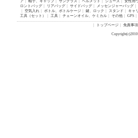
ア
｜
帽子、キャップ
｜
サングラス
｜
ヘルメット
｜
シューズ
｜
女性用
ロントバッグ
｜
リアバッグ
｜
サイドバッグ
｜
メッセンジャーバッグ
｜
｜
空気入れ
｜
ボトル、ボトルケージ
｜
鍵、ロック
｜
スタンド
｜
キャ
工具（セット）
｜
工具
｜
チェーンオイル、ケミカル
｜
その他
｜
GPS
｜
｜
トップページ
｜
免責事項
Copyright(c)201