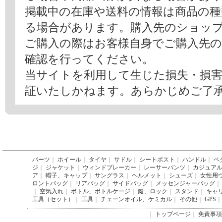
掲載中の在庫や送料の情報は商品の
る場合があります。購入先のショッ
ご購入の際はお客様自身でご購入先
確認を行ってください。
当サイトを利用して生じた損失・損
証いたしかねます。あらかじめご了
パーツ
｜
ホイール
｜
タイヤ
｜
サドル
｜
シートポスト
｜
ハンドル
｜
ペ
ジ
｜
ジャケット
｜
ウィンドブレーカー
｜
レーサーパンツ
｜
カジュア
ア
｜
帽子、キャップ
｜
サングラス
｜
ヘルメット
｜
シューズ
｜
女性用
ロントバッグ
｜
リアバッグ
｜
サイドバッグ
｜
メッセンジャーバッグ
｜
｜
空気入れ
｜
ボトル、ボトルケージ
｜
鍵、ロック
｜
スタンド
｜
キャ
工具（セット）
｜
工具
｜
チェーンオイル、ケミカル
｜
その他
｜
GPS
｜
｜
トップページ
｜
免責事項