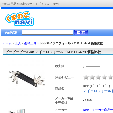
自転車用品 価格比較サイト「くまのこnavi」
商品検索 ：
ホーム
>
工具
>
携帯工具
>
BBB マイクロフォールドM BTL-42M
価格比較
ビービービー/BBB マイクロフォールドM BTL-42M 価格比較
―――
最安値
¥
評価/レビュー
BBB (ビービービー)
商品名
マイクロフォールドM
メーカー希望
1,890
¥
小売価格
メーカー
BBB メーカー商品