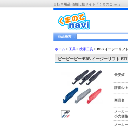
自転車用品 価格比較サイト「くまのこnavi」
商品検索 ：
ホーム
>
工具
>
携帯工具
>
BBB イージーリフト 
ビービービー/BBB イージーリフト BTL
最安値
評価/レ
商品名
メーカー
小売価格
メーカー