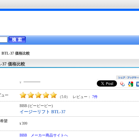
BTL-37
価格比較
-37 価格比較
―――
¥
ビュー
（5.0） レビュー：
7件
BBB (ビービービー)
イージーリフト BTL-37
希望
399
¥
BBB メーカー商品サイトへ