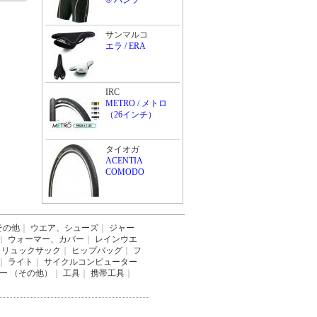
® パンツ
サンマルコ
エラ / ERA
IRC
METRO / メトロ
（26インチ）
タイオガ
ACENTIA
COMODO
その他
｜
ウエア、シューズ
｜
ジャー
｜
ウォーマー、カバー
｜
レインウエ
リュックサック
｜
ヒップバッグ
｜
フ
｜
ライト
｜
サイクルコンピューター
ー （その他）
｜
工具
｜
携帯工具
｜