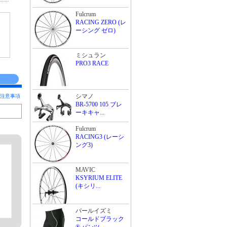
Fulcrum
RACING ZERO (レ
ーシング ゼロ)
ミシュラン
PRO3 RACE
シマノ
注意事項
BR-5700 105 ブレ
ーキキャ...
Fulcrum
RACING3 (レーシ
ング3)
MAVIC
KSYRIUM ELITE
(キシリ...
パールイズミ
コールドブラック