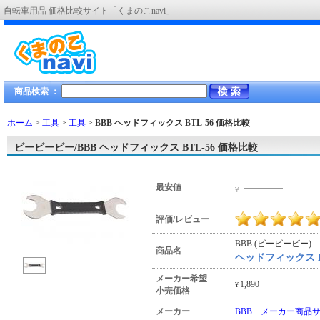
自転車用品 価格比較サイト「くまのこnavi」
商品検索 ：
ホーム
>
工具
>
工具
>
BBB ヘッドフィックス BTL-56
価格比較
ビービービー/BBB ヘッドフィックス BTL-56 価格比較
―――
最安値
¥
評価/レビュー
BBB (ビービービー)
商品名
ヘッドフィックス BT
メーカー希望
1,890
¥
小売価格
メーカー
BBB メーカー商品