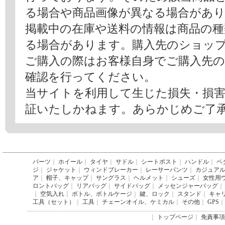
る場合や商品画像が異なる場合があ
掲載中の在庫や送料の情報は商品の
る場合があります。購入先のショッ
ご購入の際はお客様自身でご購入先
確認を行ってください。
当サイトを利用して生じた損失・損
証いたしかねます。あらかじめご了
パーツ
｜
ホイール
｜
タイヤ
｜
サドル
｜
シートポスト
｜
ハンドル
｜
ペ
ジ
｜
ジャケット
｜
ウィンドブレーカー
｜
レーサーパンツ
｜
カジュア
ア
｜
帽子、キャップ
｜
サングラス
｜
ヘルメット
｜
シューズ
｜
女性用
ロントバッグ
｜
リアバッグ
｜
サイドバッグ
｜
メッセンジャーバッグ
｜
｜
空気入れ
｜
ボトル、ボトルケージ
｜
鍵、ロック
｜
スタンド
｜
キャ
工具（セット）
｜
工具
｜
チェーンオイル、ケミカル
｜
その他
｜
GPS
｜
｜
トップページ
｜
免責事項