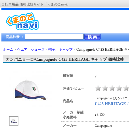
自転車用品 価格比較サイト「くまのこnavi」
商品検索 ：
ホーム
>
ウエア、シューズ
>
帽子、キャップ
>
Campagnolo C425 HERITAGE
カンパニョーロ/Campagnolo C425 HERITAGE キャップ 価格比較
―――
最安値
¥
評価/レビュー
Campagnolo (カンパ
商品名
C425 HERITAG
メーカー希望
3,150
¥
小売価格
メーカー
Campagnolo