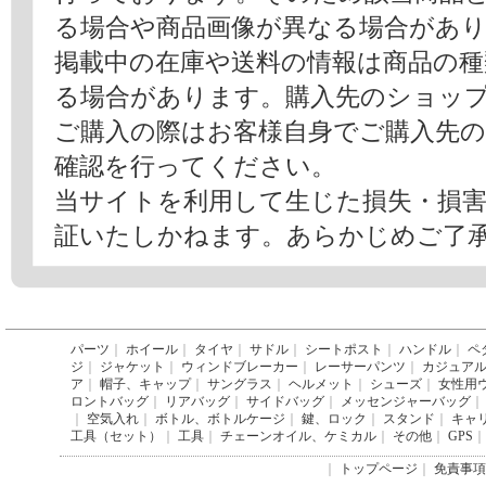
る場合や商品画像が異なる場合があ
掲載中の在庫や送料の情報は商品の
る場合があります。購入先のショッ
ご購入の際はお客様自身でご購入先
確認を行ってください。
当サイトを利用して生じた損失・損
証いたしかねます。あらかじめご了
パーツ
｜
ホイール
｜
タイヤ
｜
サドル
｜
シートポスト
｜
ハンドル
｜
ペ
ジ
｜
ジャケット
｜
ウィンドブレーカー
｜
レーサーパンツ
｜
カジュア
ア
｜
帽子、キャップ
｜
サングラス
｜
ヘルメット
｜
シューズ
｜
女性用
ロントバッグ
｜
リアバッグ
｜
サイドバッグ
｜
メッセンジャーバッグ
｜
｜
空気入れ
｜
ボトル、ボトルケージ
｜
鍵、ロック
｜
スタンド
｜
キャ
工具（セット）
｜
工具
｜
チェーンオイル、ケミカル
｜
その他
｜
GPS
｜
｜
トップページ
｜
免責事項