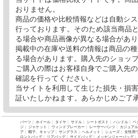
おりません。
商品の価格や比較情報などは自動シ
行っております。そのため該当商品
る場合や商品画像が異なる場合があ
掲載中の在庫や送料の情報は商品の
る場合があります。購入先のショッ
ご購入の際はお客様自身でご購入先
確認を行ってください。
当サイトを利用して生じた損失・損
証いたしかねます。あらかじめご了
パーツ
｜
ホイール
｜
タイヤ
｜
サドル
｜
シートポスト
｜
ハンドル
｜
ペ
ジ
｜
ジャケット
｜
ウィンドブレーカー
｜
レーサーパンツ
｜
カジュア
ア
｜
帽子、キャップ
｜
サングラス
｜
ヘルメット
｜
シューズ
｜
女性用
ロントバッグ
｜
リアバッグ
｜
サイドバッグ
｜
メッセンジャーバッグ
｜