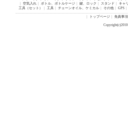
｜
空気入れ
｜
ボトル、ボトルケージ
｜
鍵、ロック
｜
スタンド
｜
キャ
工具（セット）
｜
工具
｜
チェーンオイル、ケミカル
｜
その他
｜
GPS
｜
｜
トップページ
｜
免責事項
Copyright(c)201