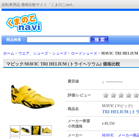
自転車用品 価格比較サイト「くまのこnavi」
商品検索 ：
ホーム
>
ウエア、シューズ
>
シューズ
>
ロードシューズ
>
MAVIC TRI HELI
マビック/MAVIC TRI HELIUM (トライヘリウム) 価格比較
―――
最安値
¥
評価/レビュー
MAVIC (マビック)
商品名
TRI HELIUM (
メーカー希望
49,350
¥
小売価格
メーカー
MAVIC メーカー商