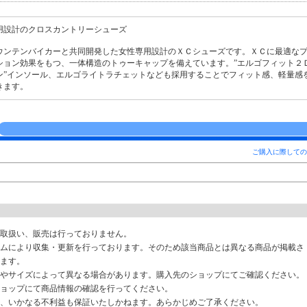
用設計のクロスカントリーシューズ
ウンテンバイカーと共同開発した女性専用設計のＸＣシューズです。ＸＣに最適な
ション効果をもつ、一体構造のトゥーキャップを備えています。”エルゴフィット２
ン”インソール、エルゴライトラチェットなども採用することでフィット感、軽量感
きます。
ご購入に際しての
取扱い、販売は行っておりません。
ムにより収集・更新を行っております。そのため該当商品とは異なる商品が掲載さ
ます。
やサイズによって異なる場合があります。購入先のショップにてご確認ください。
ョップにて商品情報の確認を行ってください。
、いかなる不利益も保証いたしかねます。あらかじめご了承ください。