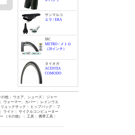
® パンツ
サンマルコ
エラ / ERA
IRC
METRO / メトロ
（26インチ）
タイオガ
ACENTIA
COMODO
その他
｜
ウエア、シューズ
｜
ジャー
｜
ウォーマー、カバー
｜
レインウエ
リュックサック
｜
ヒップバッグ
｜
フ
｜
ライト
｜
サイクルコンピューター
ー （その他）
｜
工具
｜
携帯工具
｜