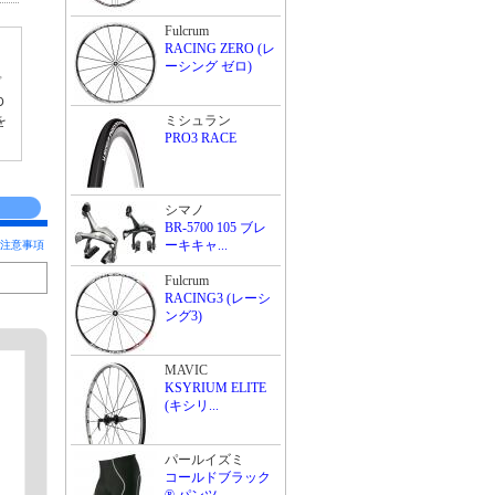
Fulcrum
RACING ZERO (レ
ーシング ゼロ)
プ
Ｄ
を
ミシュラン
PRO3 RACE
シマノ
BR-5700 105 ブレ
ーキキャ...
注意事項
Fulcrum
RACING3 (レーシ
ング3)
MAVIC
KSYRIUM ELITE
(キシリ...
パールイズミ
コールドブラック