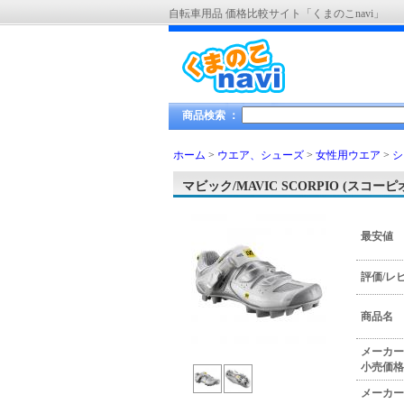
自転車用品 価格比較サイト「くまのこnavi」
商品検索 ：
ホーム
>
ウエア、シューズ
>
女性用ウエア
>
シ
マビック/MAVIC SCORPIO (スコー
最安値
評価/レ
商品名
メーカー
小売価格
メーカー