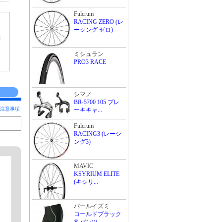
Fulcrum
RACING ZERO (レ
ーシング ゼロ)
ョ
ミシュラン
PRO3 RACE
シマノ
BR-5700 105 ブレ
注意事項
ーキキャ...
Fulcrum
RACING3 (レーシ
ング3)
MAVIC
KSYRIUM ELITE
(キシリ...
パールイズミ
コールドブラック