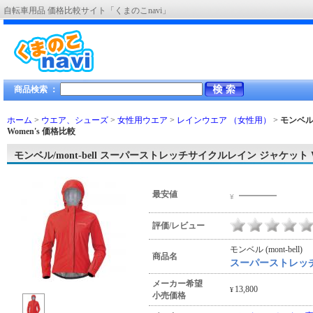
自転車用品 価格比較サイト「くまのこnavi」
商品検索 ：
ホーム
>
ウエア、シューズ
>
女性用ウエア
>
レインウエア （女性用）
>
モンベル
Women's
価格比較
モンベル/mont-bell スーパーストレッチサイクルレイン ジャケット W
―――
最安値
¥
評価/レビュー
モンベル (mont-bell)
商品名
スーパーストレッチサ
メーカー希望
13,800
¥
小売価格