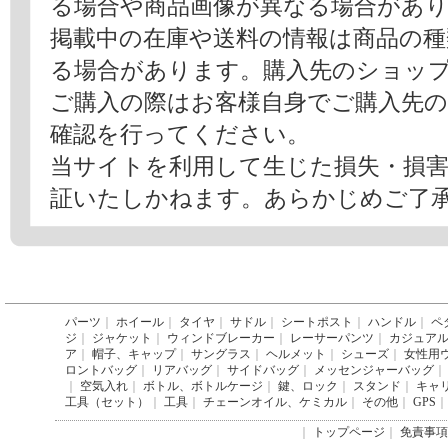
る場合や商品画像が異なる場合があ
掲載中の在庫や送料の情報は商品の
る場合があります。購入先のショッ
ご購入の際はお客様自身でご購入先
確認を行ってください。
当サイトを利用して生じた損失・損
証いたしかねます。あらかじめご了
パーツ
｜
ホイール
｜
タイヤ
｜
サドル
｜
シートポスト
｜
ハンドル
｜
ペ
ジ
｜
ジャケット
｜
ウィンドブレーカー
｜
レーサーパンツ
｜
カジュア
ア
｜
帽子、キャップ
｜
サングラス
｜
ヘルメット
｜
シューズ
｜
女性用
ロントバッグ
｜
リアバッグ
｜
サイドバッグ
｜
メッセンジャーバッグ
｜
｜
空気入れ
｜
ボトル、ボトルケージ
｜
鍵、ロック
｜
スタンド
｜
キャ
工具（セット）
｜
工具
｜
チェーンオイル、ケミカル
｜
その他
｜
GPS
｜
｜
トップページ
｜
免責事項