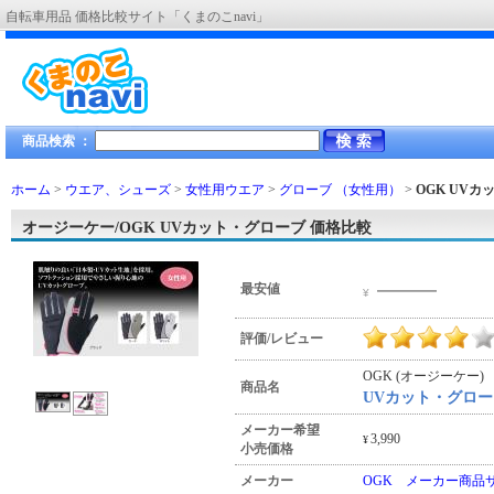
自転車用品 価格比較サイト「くまのこnavi」
商品検索 ：
ホーム
>
ウエア、シューズ
>
女性用ウエア
>
グローブ （女性用）
>
OGK UV
オージーケー/OGK UVカット・グローブ 価格比較
―――
最安値
¥
評価/レビュー
OGK (オージーケー)
商品名
UVカット・グロー
メーカー希望
3,990
¥
小売価格
メーカー
OGK メーカー商品