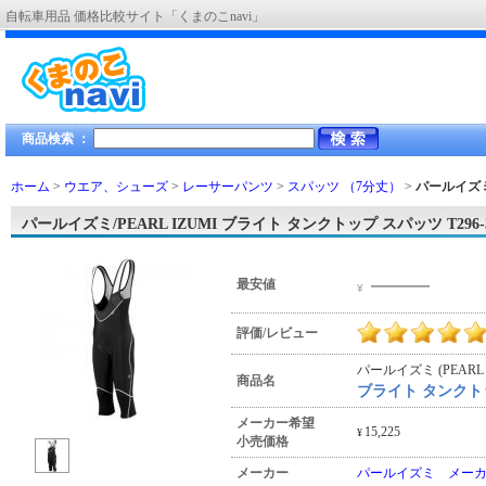
自転車用品 価格比較サイト「くまのこnavi」
商品検索 ：
ホーム
>
ウエア、シューズ
>
レーサーパンツ
>
スパッツ （7分丈）
>
パールイズミ
パールイズミ/PEARL IZUMI ブライト タンクトップ スパッツ T296
―――
最安値
¥
評価/レビュー
パールイズミ (PEARL 
商品名
ブライト タンクトッ
メーカー希望
15,225
¥
小売価格
メーカー
パールイズミ メー