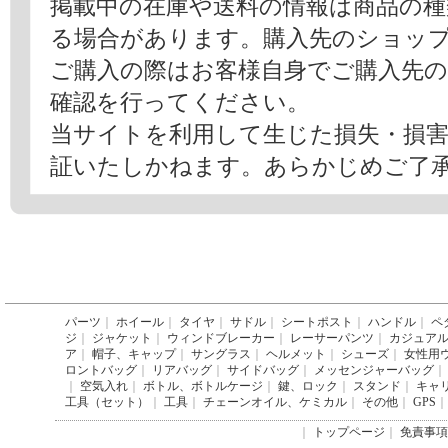
掲載中の在庫や送料の情報は商品の
る場合があります。購入先のショッ
ご購入の際はお客様自身でご購入先
確認を行ってください。
当サイトを利用して生じた損失・損
証いたしかねます。あらかじめご了
パーツ
｜
ホイール
｜
タイヤ
｜
サドル
｜
シートポスト
｜
ハンドル
｜
ペ
ジ
｜
ジャケット
｜
ウィンドブレーカー
｜
レーサーパンツ
｜
カジュア
ア
｜
帽子、キャップ
｜
サングラス
｜
ヘルメット
｜
シューズ
｜
女性用
ロントバッグ
｜
リアバッグ
｜
サイドバッグ
｜
メッセンジャーバッグ
｜
｜
空気入れ
｜
ボトル、ボトルケージ
｜
鍵、ロック
｜
スタンド
｜
キャ
工具（セット）
｜
工具
｜
チェーンオイル、ケミカル
｜
その他
｜
GPS
｜
｜
トップページ
｜
免責事項