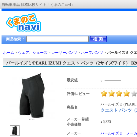
自転車用品 価格比較サイト「くまのこnavi」
商品検索 ：
ホーム
>
ウエア、シューズ
>
レーサーパンツ
>
ハーフパンツ
>
パールイズミ クエ
パールイズミ/PEARL IZUMI クエスト パンツ（2サイズワイド） B2
―――
最安値
¥
評価/レビュー
パールイズミ (PEARL 
商品名
クエスト パンツ（2
メーカー希望
6,825
¥
小売価格
メーカー
パールイズミ メー