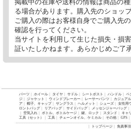
掲載中の在庫や送料の情報は商品の
る場合があります。購入先のショッ
ご購入の際はお客様自身でご購入先
確認を行ってください。
当サイトを利用して生じた損失・損
証いたしかねます。あらかじめご了
パーツ
｜
ホイール
｜
タイヤ
｜
サドル
｜
シートポスト
｜
ハンドル
｜
ペ
ジ
｜
ジャケット
｜
ウィンドブレーカー
｜
レーサーパンツ
｜
カジュア
ア
｜
帽子、キャップ
｜
サングラス
｜
ヘルメット
｜
シューズ
｜
女性用
ロントバッグ
｜
リアバッグ
｜
サイドバッグ
｜
メッセンジャーバッグ
｜
｜
空気入れ
｜
ボトル、ボトルケージ
｜
鍵、ロック
｜
スタンド
｜
キャ
工具（セット）
｜
工具
｜
チェーンオイル、ケミカル
｜
その他
｜
GPS
｜
｜
トップページ
｜
免責事項