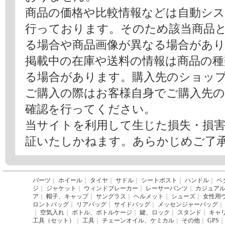
商品の価格や比較情報などは自動シ
行っております。そのため該当商品
る場合や商品画像が異なる場合があ
掲載中の在庫や送料の情報は商品の
る場合があります。購入先のショッ
ご購入の際はお客様自身でご購入先
確認を行ってください。
当サイトを利用して生じた損失・損
証いたしかねます。あらかじめご了
パーツ
｜
ホイール
｜
タイヤ
｜
サドル
｜
シートポスト
｜
ハンドル
｜
ペ
ジ
｜
ジャケット
｜
ウィンドブレーカー
｜
レーサーパンツ
｜
カジュア
ア
｜
帽子、キャップ
｜
サングラス
｜
ヘルメット
｜
シューズ
｜
女性用
ロントバッグ
｜
リアバッグ
｜
サイドバッグ
｜
メッセンジャーバッグ
｜
｜
空気入れ
｜
ボトル、ボトルケージ
｜
鍵、ロック
｜
スタンド
｜
キャ
工具（セット）
｜
工具
｜
チェーンオイル、ケミカル
｜
その他
｜
GPS
｜