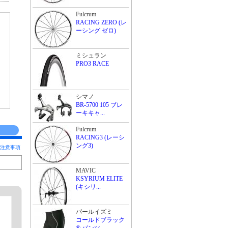
Fulcrum
RACING ZERO (レ
ーシング ゼロ)
ミシュラン
PRO3 RACE
シマノ
BR-5700 105 ブレ
ーキキャ...
Fulcrum
RACING3 (レーシ
ング3)
注意事項
MAVIC
KSYRIUM ELITE
(キシリ...
パールイズミ
コールドブラック