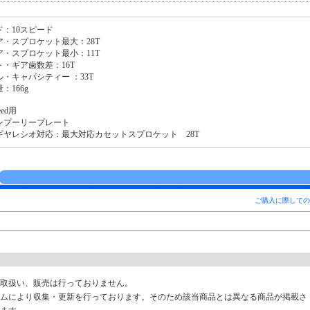
ド：10スピード
ア・スプロケット最大：28T
ア・スプロケット最小：11T
ト・ギア歯数差：16T
・キャパシティー ：33T
：166g
eed用
ンプーリープレート
ギヤレシオ対応：最大対応カセットスプロケット 28T
ご購入に際しての
取扱い、販売は行っておりません。
ムにより収集・更新を行っております。そのため該当商品とは異なる商品が掲載さ