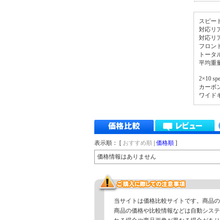
スピー
対応リ
対応リ
フロン
トータル
平均重量
2×10 sp
カーボ
ワイド
表示順： [
おすすめ順
|
価格順
]
価格情報はありません
当サイトは価格比較サイトです。商品の
商品の価格や比較情報などは自動システ