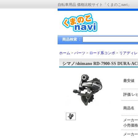
自転車用品 価格比較サイト「くまのこnavi」
商品検索 ：
ホーム
>
パーツ
>
ロード系コンポ
>
リアディレ
シマノ/shimano RD-7900-SS DU
最安値
評価/レ
商品名
メーカー
小売価格
メーカー