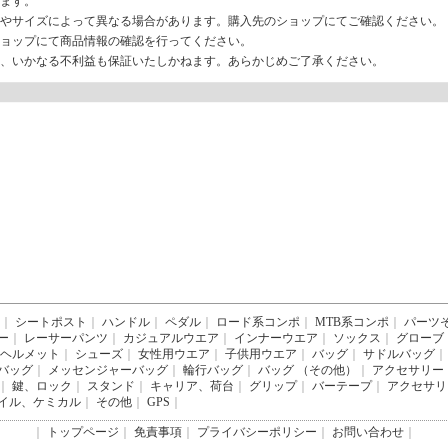
ます。
やサイズによって異なる場合があります。購入先のショップにてご確認ください。
ョップにて商品情報の確認を行ってください。
、いかなる不利益も保証いたしかねます。あらかじめご了承ください。
｜
シートポスト
｜
ハンドル
｜
ペダル
｜
ロード系コンポ
｜
MTB系コンポ
｜
パーツ
ー
｜
レーサーパンツ
｜
カジュアルウエア
｜
インナーウエア
｜
ソックス
｜
グローブ
ヘルメット
｜
シューズ
｜
女性用ウエア
｜
子供用ウエア
｜
バッグ
｜
サドルバッグ
｜
バッグ
｜
メッセンジャーバッグ
｜
輪行バッグ
｜
バッグ （その他）
｜
アクセサリー
｜
鍵、ロック
｜
スタンド
｜
キャリア、荷台
｜
グリップ
｜
バーテープ
｜
アクセサリ
イル、ケミカル
｜
その他
｜
GPS
｜
｜
トップページ
｜
免責事項
｜
プライバシーポリシー
｜
お問い合わせ
｜