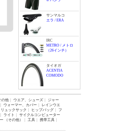
® パンツ
サンマルコ
エラ / ERA
IRC
METRO / メトロ
（26インチ）
タイオガ
ACENTIA
COMODO
その他
｜
ウエア、シューズ
｜
ジャー
｜
ウォーマー、カバー
｜
レインウエ
リュックサック
｜
ヒップバッグ
｜
フ
｜
ライト
｜
サイクルコンピューター
ー （その他）
｜
工具
｜
携帯工具
｜