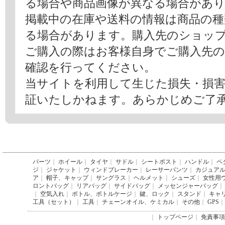
る場合や商品画像が異なる場合があ
掲載中の在庫や送料の情報は商品の
る場合があります。購入先のショッ
ご購入の際はお客様自身でご購入先
確認を行ってください。
当サイトを利用して生じた損失・損
証いたしかねます。あらかじめご了
パーツ
｜
ホイール
｜
タイヤ
｜
サドル
｜
シートポスト
｜
ハンドル
｜
ペ
ジ
｜
ジャケット
｜
ウィンドブレーカー
｜
レーサーパンツ
｜
カジュア
ア
｜
帽子、キャップ
｜
サングラス
｜
ヘルメット
｜
シューズ
｜
女性用
ロントバッグ
｜
リアバッグ
｜
サイドバッグ
｜
メッセンジャーバッグ
｜
｜
空気入れ
｜
ボトル、ボトルケージ
｜
鍵、ロック
｜
スタンド
｜
キャ
工具（セット）
｜
工具
｜
チェーンオイル、ケミカル
｜
その他
｜
GPS
｜
｜
トップページ
｜
免責事項