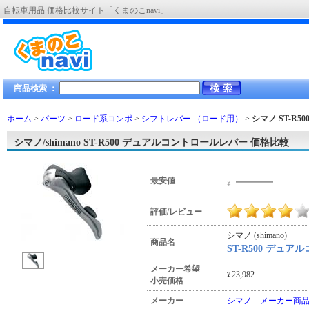
自転車用品 価格比較サイト「くまのこnavi」
商品検索 ：
ホーム
>
パーツ
>
ロード系コンポ
>
シフトレバー （ロード用）
>
シマノ ST-R
シマノ/shimano ST-R500 デュアルコントロールレバー 価格比較
―――
最安値
¥
評価/レビュー
シマノ (shimano)
商品名
ST-R500 デュ
メーカー希望
23,982
¥
小売価格
メーカー
シマノ メーカー商