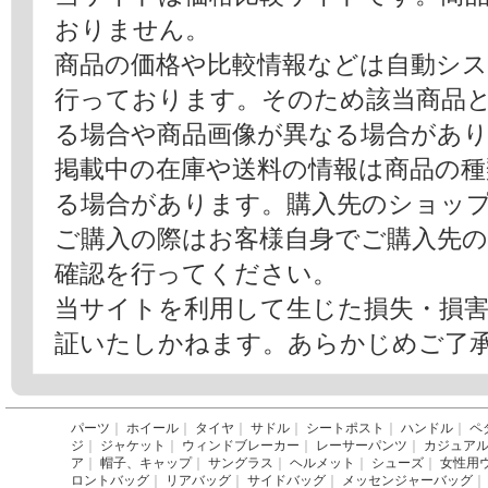
おりません。
商品の価格や比較情報などは自動シ
行っております。そのため該当商品
る場合や商品画像が異なる場合があ
掲載中の在庫や送料の情報は商品の
る場合があります。購入先のショッ
ご購入の際はお客様自身でご購入先
確認を行ってください。
当サイトを利用して生じた損失・損
証いたしかねます。あらかじめご了
パーツ
｜
ホイール
｜
タイヤ
｜
サドル
｜
シートポスト
｜
ハンドル
｜
ペ
ジ
｜
ジャケット
｜
ウィンドブレーカー
｜
レーサーパンツ
｜
カジュア
ア
｜
帽子、キャップ
｜
サングラス
｜
ヘルメット
｜
シューズ
｜
女性用
ロントバッグ
｜
リアバッグ
｜
サイドバッグ
｜
メッセンジャーバッグ
｜