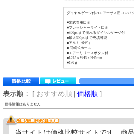
ダイヤルゲージ付のエアーサス用コンパ
■米式専用口金
■プレッシャーライト口金
■300psiまで測れるダイヤルゲージ付
■最大300psiまで充填可能
■アルミ ボディ
■ 回転式ホース
■エアーリリースボタン付
■L215 x W43 x H45mm
■170ｇ
表示順： [
おすすめ順
|
価格順
]
価格情報はありません
当サイトは価格比較サイトです。商