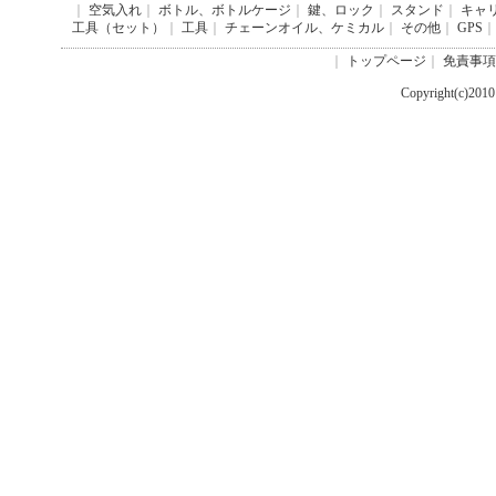
｜
空気入れ
｜
ボトル、ボトルケージ
｜
鍵、ロック
｜
スタンド
｜
キャ
工具（セット）
｜
工具
｜
チェーンオイル、ケミカル
｜
その他
｜
GPS
｜
｜
トップページ
｜
免責事項
Copyright(c)201