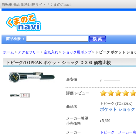
自転車用品 価格比較サイト「くまのこnavi」
商品検索 ：
ホーム
>
アクセサリー
>
空気入れ
>
ショック用ポンプ
>
トピーク ポケット ショ
トピーク/TOPEAK ポケット ショック ＤＸＧ 価格比較
―――
最安値
¥
評価/レビュー
トピーク (TOPEAK)
商品名
ポケット ショック
メーカー希望
5,670
¥
小売価格
メーカー
トピーク メーカー