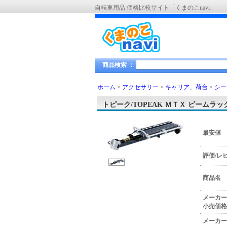
自転車用品 価格比較サイト「くまのこnavi」
商品検索 ：
ホーム
>
アクセサリー
>
キャリア、荷台
>
シー
トピーク/TOPEAK ＭＴＸ ビームラッ
最安値
評価/レ
商品名
メーカー
小売価格
メーカー