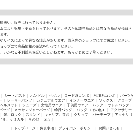
取扱い、販売は行っておりません。
ムにより収集・更新を行っております。そのため該当商品とは異なる商品が掲載さ
ます。
やサイズによって異なる場合があります。購入先のショップにてご確認ください。
ョップにて商品情報の確認を行ってください。
、いかなる不利益も保証いたしかねます。あらかじめご了承ください。
｜
シートポスト
｜
ハンドル
｜
ペダル
｜
ロード系コンポ
｜
MTB系コンポ
｜
パーツ
ー
｜
レーサーパンツ
｜
カジュアルウエア
｜
インナーウエア
｜
ソックス
｜
グローブ
ヘルメット
｜
シューズ
｜
女性用ウエア
｜
子供用ウエア
｜
バッグ
｜
サドルバッグ
｜
バッグ
｜
メッセンジャーバッグ
｜
輪行バッグ
｜
バッグ （その他）
｜
アクセサリー
｜
鍵、ロック
｜
スタンド
｜
キャリア、荷台
｜
グリップ
｜
バーテープ
｜
アクセサリ
イル、ケミカル
｜
その他
｜
GPS
｜
｜
トップページ
｜
免責事項
｜
プライバシーポリシー
｜
お問い合わせ
｜