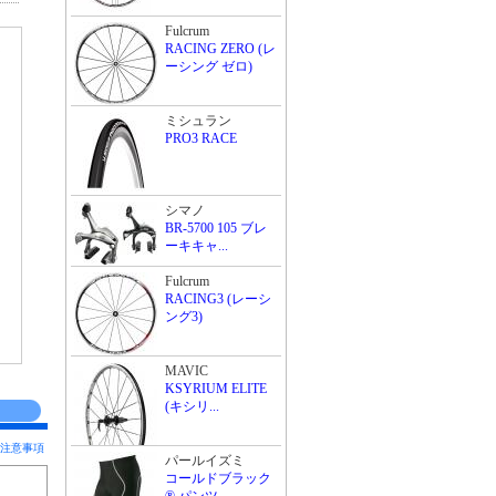
Fulcrum
は
RACING ZERO (レ
ーシング ゼロ)
ミシュラン
PRO3 RACE
シマノ
BR-5700 105 ブレ
ーキキャ...
Fulcrum
RACING3 (レーシ
ング3)
MAVIC
KSYRIUM ELITE
(キシリ...
注意事項
パールイズミ
コールドブラック