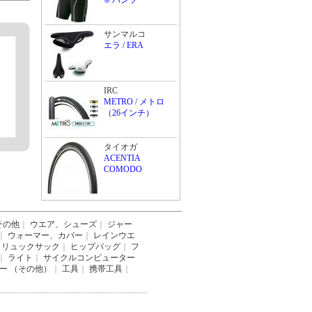
® パンツ
サンマルコ
エラ / ERA
IRC
METRO / メトロ
（26インチ）
タイオガ
ACENTIA
COMODO
その他
｜
ウエア、シューズ
｜
ジャー
｜
ウォーマー、カバー
｜
レインウエ
リュックサック
｜
ヒップバッグ
｜
フ
｜
ライト
｜
サイクルコンピューター
ー （その他）
｜
工具
｜
携帯工具
｜