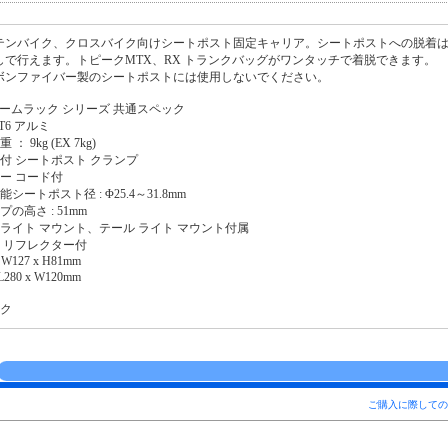
テンバイク、クロスバイク向けシートポスト固定キャリア。シートポストへの脱着
しで行えます。トピークMTX、RX トランクバッグがワンタッチで着脱できます。
ボンファイバー製のシートポストには使用しないでください。
ビームラック シリーズ 共通スペック
-T6 アルミ
： 9kg (EX 7kg)
付 シートポスト クランプ
ー コード付
シートポスト径 : Φ25.4～31.8mm
プの高さ : 51mm
ドライト マウント、テール ライト マウント付属
ル リフレクター付
x W127 x H81mm
L280 x W120mm
ック
ご購入に際しての