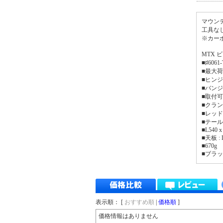
マウン
工具な
※カー
MTX 
■♯6061
■最大荷重 
■ヒンジ
■バンジ
■取付可能
■クラン
■レッ
■テー
■L540 
■天板 : 
■670g
■ブラ
表示順： [
おすすめ順
|
価格順
]
価格情報はありません