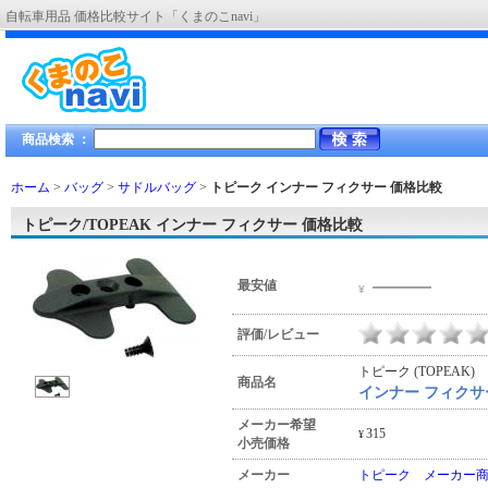
自転車用品 価格比較サイト「くまのこnavi」
商品検索 ：
ホーム
>
バッグ
>
サドルバッグ
>
トピーク インナー フィクサー
価格比較
トピーク/TOPEAK インナー フィクサー 価格比較
―――
最安値
¥
評価/レビュー
トピーク (TOPEAK)
商品名
インナー フィクサ
メーカー希望
315
¥
小売価格
メーカー
トピーク メーカー