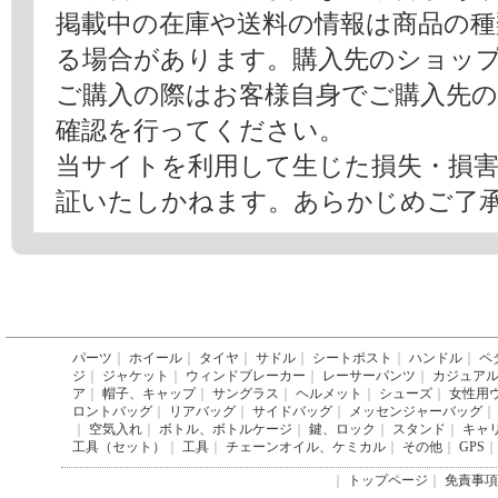
掲載中の在庫や送料の情報は商品の
る場合があります。購入先のショッ
ご購入の際はお客様自身でご購入先
確認を行ってください。
当サイトを利用して生じた損失・損
証いたしかねます。あらかじめご了
パーツ
｜
ホイール
｜
タイヤ
｜
サドル
｜
シートポスト
｜
ハンドル
｜
ペ
ジ
｜
ジャケット
｜
ウィンドブレーカー
｜
レーサーパンツ
｜
カジュア
ア
｜
帽子、キャップ
｜
サングラス
｜
ヘルメット
｜
シューズ
｜
女性用
ロントバッグ
｜
リアバッグ
｜
サイドバッグ
｜
メッセンジャーバッグ
｜
｜
空気入れ
｜
ボトル、ボトルケージ
｜
鍵、ロック
｜
スタンド
｜
キャ
工具（セット）
｜
工具
｜
チェーンオイル、ケミカル
｜
その他
｜
GPS
｜
｜
トップページ
｜
免責事項