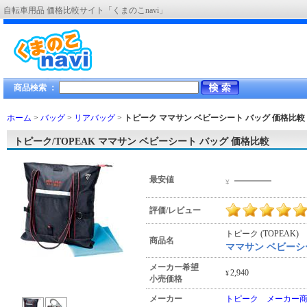
自転車用品 価格比較サイト「くまのこnavi」
商品検索 ：
ホーム
>
バッグ
>
リアバッグ
>
トピーク ママサン ベビーシート バッグ
価格比較
トピーク/TOPEAK ママサン ベビーシート バッグ 価格比較
―――
最安値
¥
評価/レビュー
トピーク (TOPEAK)
商品名
ママサン ベビーシ
メーカー希望
2,940
¥
小売価格
メーカー
トピーク メーカー