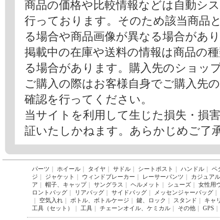
商品の価格や比較情報などは自動シ
行っております。そのため該当商品
る場合や商品画像が異なる場合があ
掲載中の在庫や送料の情報は商品の
る場合があります。購入先のショッ
ご購入の際はお客様自身でご購入先
確認を行ってください。
当サイトを利用して生じた損失・損
証いたしかねます。あらかじめご了
パーツ
｜
ホイール
｜
タイヤ
｜
サドル
｜
シートポスト
｜
ハンドル
｜
ペ
ジ
｜
ジャケット
｜
ウィンドブレーカー
｜
レーサーパンツ
｜
カジュア
ア
｜
帽子、キャップ
｜
サングラス
｜
ヘルメット
｜
シューズ
｜
女性用
ロントバッグ
｜
リアバッグ
｜
サイドバッグ
｜
メッセンジャーバッグ
｜
｜
空気入れ
｜
ボトル、ボトルケージ
｜
鍵、ロック
｜
スタンド
｜
キャ
工具（セット）
｜
工具
｜
チェーンオイル、ケミカル
｜
その他
｜
GPS
｜